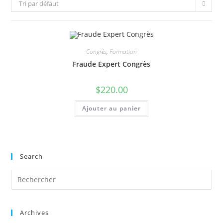
Tri par défaut
Congrès
,
Formation
Fraude Expert Congrès
$
220.00
Ajouter au panier
Search
Pre
Es
to
Archives
clo