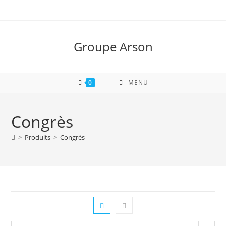
Skip
to
content
Groupe Arson
0
MENU
Congrès
>
Produits
>
Congrès