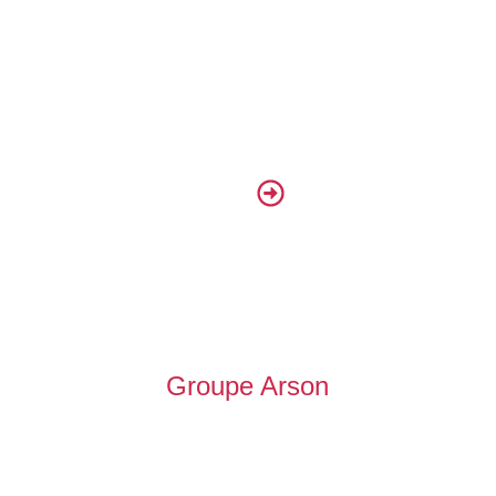
Nous contactez
514.578.7720
Heure de bureau de 8h à 17h
du Lundi au vendredi
Groupe Arson
143 rue Fiset
St-Basile de Portneuf (QC)
G0A 3G0